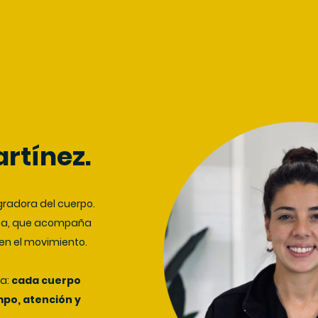
Home
rtínez.
gradora del cuerpo.
cha, que acompaña
en el movimiento.
la:
cada cuerpo
mpo, atención y