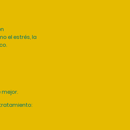
en
o el estrés, la
co.
 mejor.
 tratamiento: