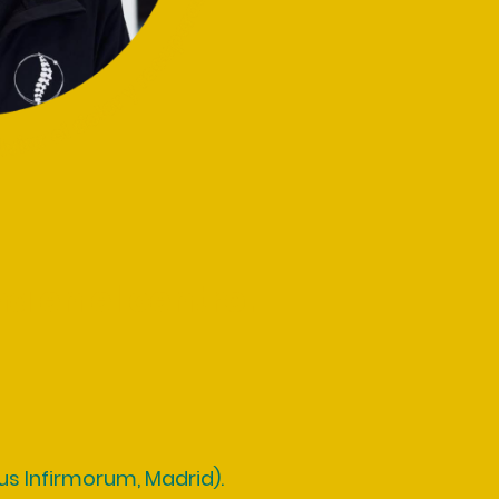
na en el centro
.
s Infirmorum, Madrid).