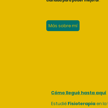
claridad para poder mejorar
.
Más sobre mí
Una forma de 
Cómo llegué hasta aquí
Estudié
Fisioterapia
en la